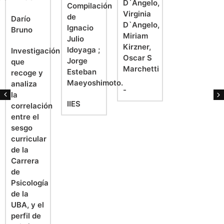
D`Angelo,
Compilación
Virginia
de
Darío
D`Angelo,
Ignacio
Bruno
Miriam
Julio
Kirzner,
Idoyaga ;
Investigación
Oscar S
Jorge
que
Marchetti
Esteban
recoge y
Maeyoshimoto.
analiza
-
la
IIES
correlación
entre el
sesgo
curricular
de la
Carrera
de
Psicología
de la
UBA, y el
perfil de