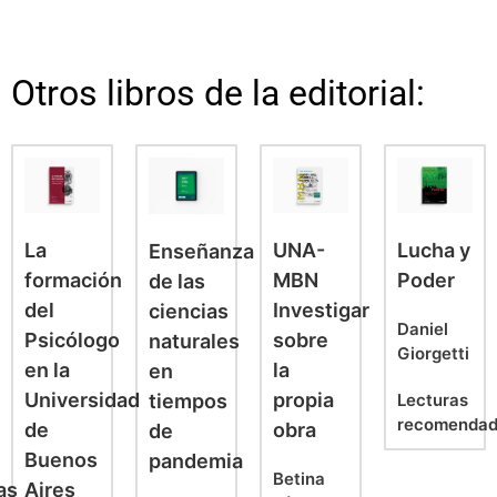
Otros libros de la editorial:
La
UNA-
Lucha y
Enseñanza
formación
MBN
Poder
de las
del
Investigar
ciencias
Daniel
Psicólogo
sobre
naturales
Giorgetti
en la
la
en
Universidad
propia
tiempos
Lecturas
recomendad
de
obra
de
Buenos
pandemia
Betina
as
Aires